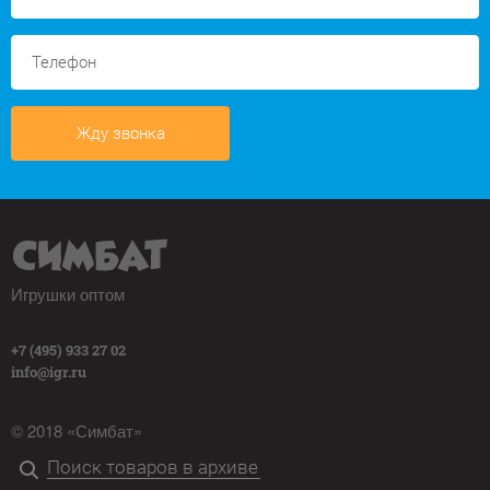
Жду звонка
Игрушки оптом
+7 (495) 933 27 02
info@igr.ru
© 2018 «Симбат»