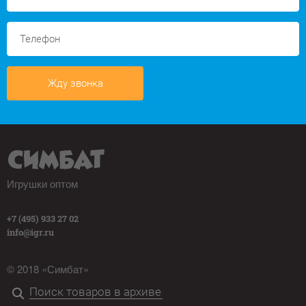
Жду звонка
Игрушки оптом
+7 (495) 933 27 02
info@igr.ru
© 2018 «Симбат»