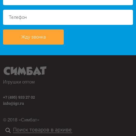
Жду звонка
Игрушки оптом
+7 (495) 933 27 02
info@igr.ru
© 2018 «Симбат»