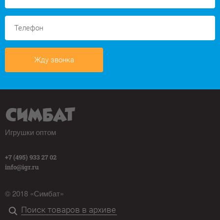
Жду звонка
Игрушки оптом
+7 (495) 933 27 02
info@igr.ru
© 2018 «Симбат»