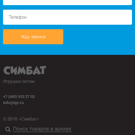
Жду звонка
Игрушки оптом
+7 (495) 933 27 02
info@igr.ru
© 2018 «Симбат»