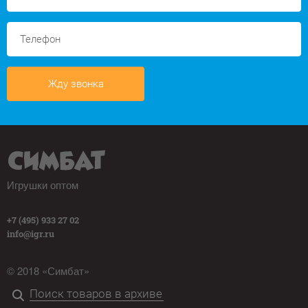
Жду звонка
Игрушки оптом
+7 (495) 933 27 02
info@igr.ru
© 2018 «Симбат»