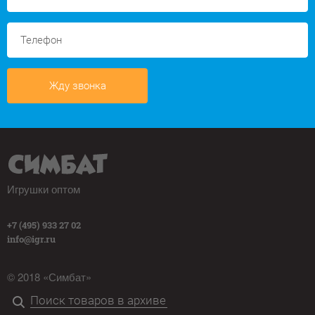
Жду звонка
Игрушки оптом
+7 (495) 933 27 02
info@igr.ru
© 2018 «Симбат»