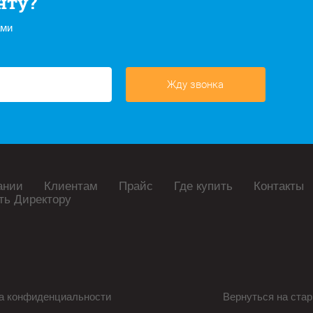
нту?
ами
Жду звонка
ании
Клиентам
Прайс
Где купить
Контакты
ть Директору
а конфиденциальности
Вернуться на стар