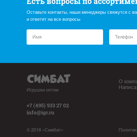
Есть вопросы по ассортиме
Оставьте контакты, наши менеджеры свяжутся с в
и ответят на все вопросы
О комп
Написа
Игрушки оптом
+7 (495) 933 27 02
info@igr.ru
© 2018 «Симбат»
Политик