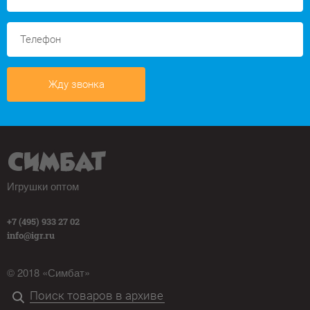
Жду звонка
Игрушки оптом
+7 (495) 933 27 02
info@igr.ru
© 2018 «Симбат»