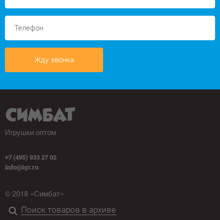
Жду звонка
Игрушки оптом
+7 (495) 933 27 02
info@igr.ru
© 2018 «Симбат»