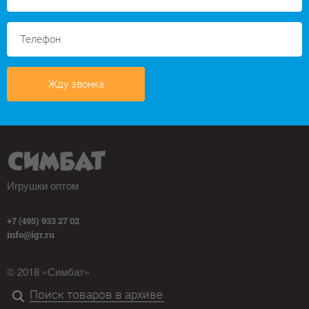
Жду звонка
Игрушки оптом
+7 (495) 933 27 02
info@igr.ru
© 2018 «Симбат»