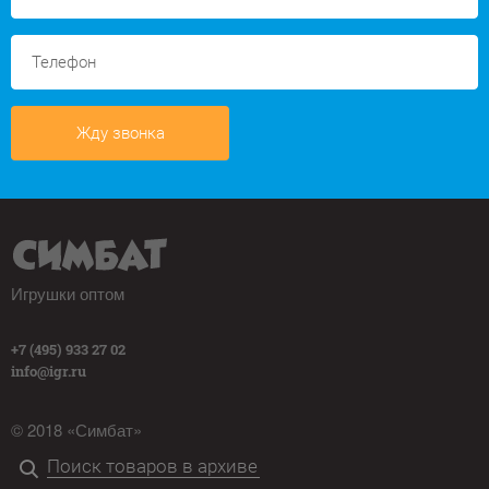
Жду звонка
Игрушки оптом
+7 (495) 933 27 02
info@igr.ru
© 2018 «Симбат»