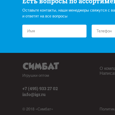
Есть вопросы по ассортиме
Оставьте контакты, наши менеджеры свяжутся с в
и ответят на все вопросы
О комп
Написа
Игрушки оптом
+7 (495) 933 27 02
info@igr.ru
© 2018 «Симбат»
Политик