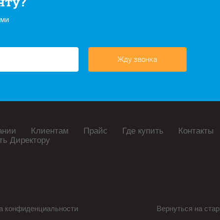
нту?
ами
Жду звонка
ании
Клиентам
Прайс
Где купить
Контакты
ть Директору
а конфиденциальности
Вернуться на стар