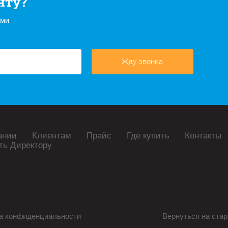
нту?
ами
Жду звонка
ании
Клиентам
Прайс
Где купить
Контакты
ть Директору
а конфиденциальности
Вернуться на стар