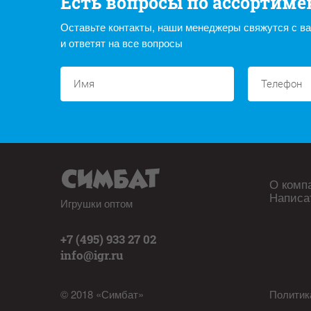
Есть вопросы по ассортиме
Оставьте контакты, наши менеджеры свяжутся с в
и ответят на все вопросы
О комп
Написа
Игрушки оптом
+7 (495) 933 27 02
info@igr.ru
© 2018 «Симбат»
Политик