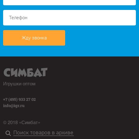
Жду звонка
Игрушки оптом
+7 (495) 933 27 02
info@igr.ru
© 2018 «Симбат»