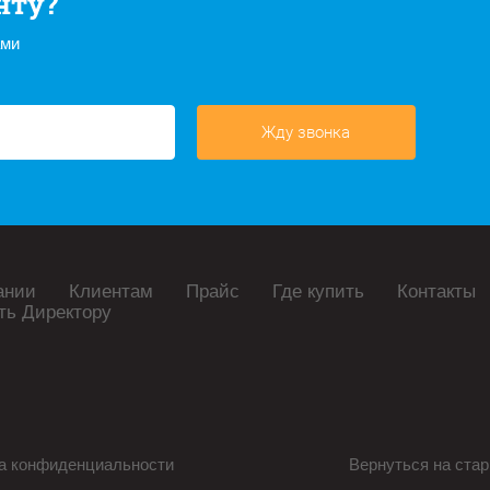
нту?
ами
Жду звонка
ании
Клиентам
Прайс
Где купить
Контакты
ть Директору
а конфиденциальности
Вернуться на стар