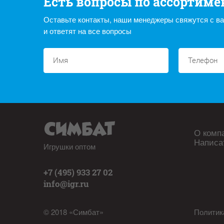
Есть вопросы по ассортиме
Оставьте контакты, наши менеджеры свяжутся с в
и ответят на все вопросы
О комп
Написа
Игрушки оптом
+7 (495) 933 27 02
info@igr.ru
© 2018 «Симбат»
Политик