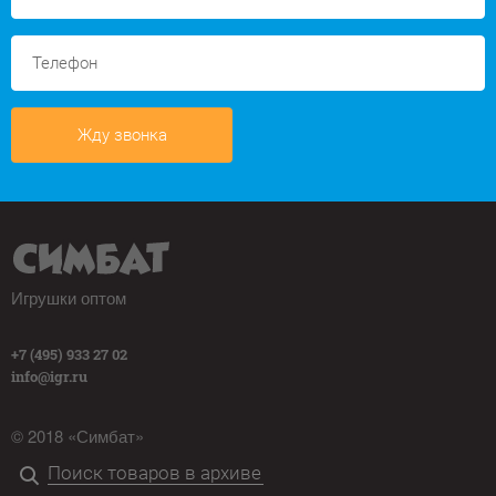
Жду звонка
Игрушки оптом
+7 (495) 933 27 02
info@igr.ru
© 2018 «Симбат»