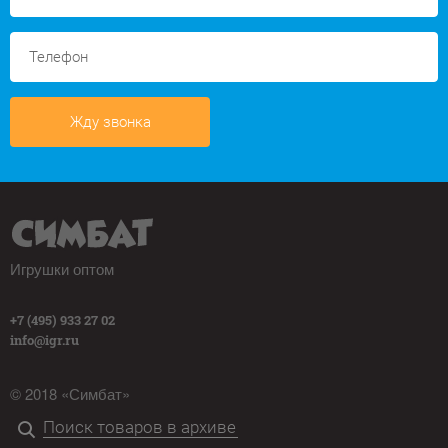
Жду звонка
Игрушки оптом
+7 (495) 933 27 02
info@igr.ru
© 2018 «Симбат»