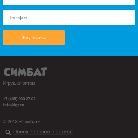
Жду звонка
Игрушки оптом
+7 (495) 933 27 02
info@igr.ru
© 2018 «Симбат»