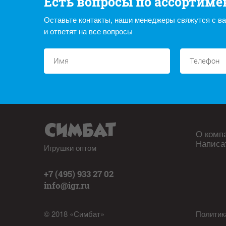
Есть вопросы по ассортиме
Оставьте контакты, наши менеджеры свяжутся с в
и ответят на все вопросы
О комп
Написа
Игрушки оптом
+7 (495) 933 27 02
info@igr.ru
© 2018 «Симбат»
Политик