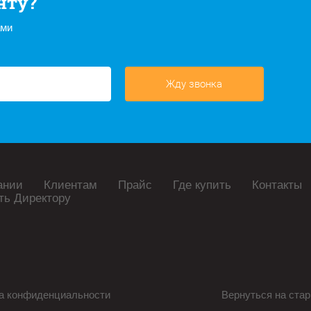
нту?
ами
Жду звонка
ании
Клиентам
Прайс
Где купить
Контакты
ть Директору
а конфиденциальности
Вернуться на стар