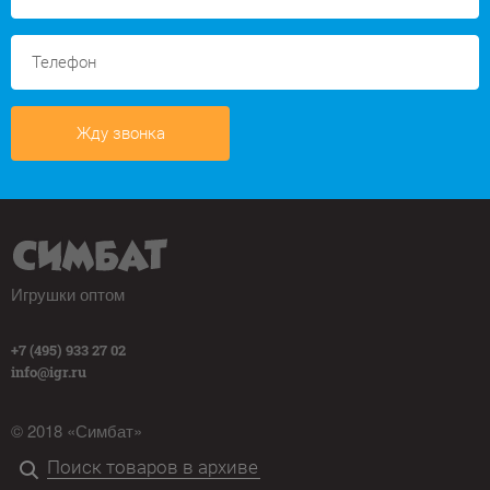
Жду звонка
Игрушки оптом
+7 (495) 933 27 02
info@igr.ru
© 2018 «Симбат»