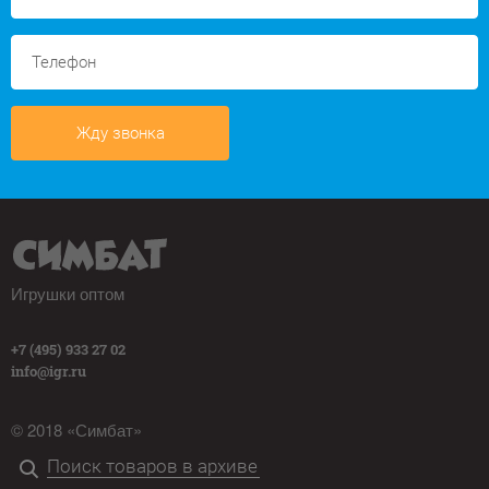
Жду звонка
Игрушки оптом
+7 (495) 933 27 02
info@igr.ru
© 2018 «Симбат»