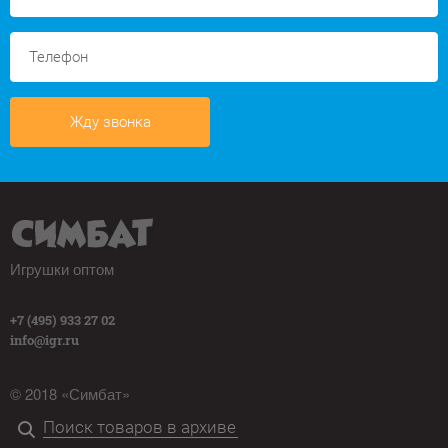
Жду звонка
Игрушки оптом
+7 (495) 933 27 02
info@igr.ru
© 2018 «Симбат»