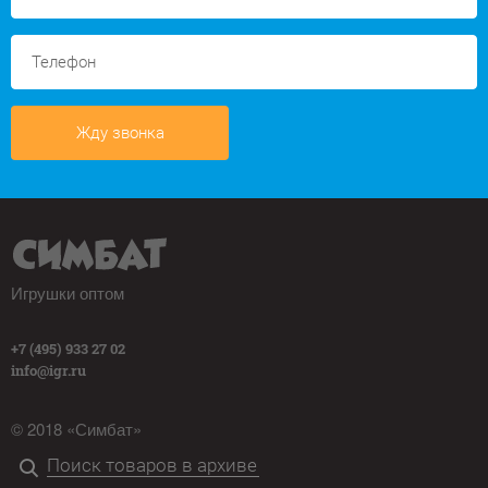
Жду звонка
Игрушки оптом
+7 (495) 933 27 02
info@igr.ru
© 2018 «Симбат»