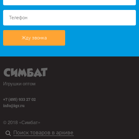
Жду звонка
Игрушки оптом
+7 (495) 933 27 02
info@igr.ru
© 2018 «Симбат»