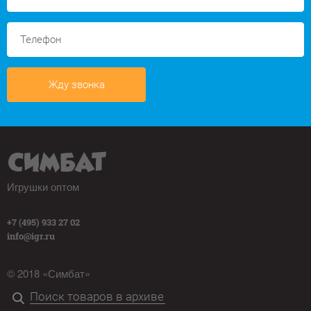
Жду звонка
Игрушки оптом
+7 (495) 933 27 02
info@igr.ru
© 2018 «Симбат»