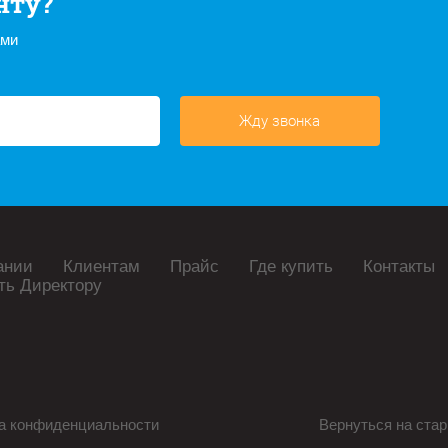
нту?
ами
Жду звонка
ании
Клиентам
Прайс
Где купить
Контакты
ть Директору
а конфиденциальности
Вернуться на стар