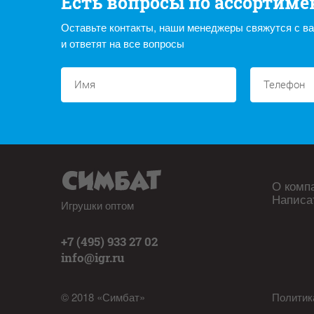
Есть вопросы по ассортиме
Оставьте контакты, наши менеджеры свяжутся с в
и ответят на все вопросы
О комп
Написа
Игрушки оптом
+7 (495) 933 27 02
info@igr.ru
© 2018 «Симбат»
Политик