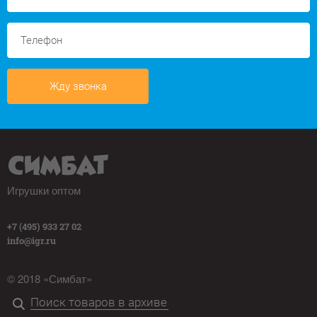
Жду звонка
Игрушки оптом
+7 (495) 933 27 02
info@igr.ru
© 2018 «Симбат»