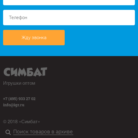
Жду звонка
Игрушки оптом
+7 (495) 933 27 02
info@igr.ru
© 2018 «Симбат»