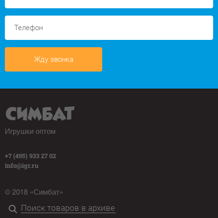
Жду звонка
Игрушки оптом
+7 (495) 933 27 02
info@igr.ru
© 2018 «Симбат»