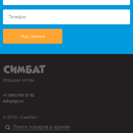
Жду звонка
Игрушки оптом
+7 (495) 933 27 02
info@igr.ru
© 2018 «Симбат»