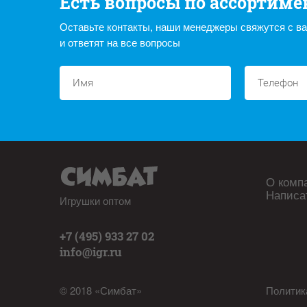
Есть вопросы по ассортиме
Оставьте контакты, наши менеджеры свяжутся с в
и ответят на все вопросы
О комп
Написа
Игрушки оптом
+7 (495) 933 27 02
info@igr.ru
© 2018 «Симбат»
Политик