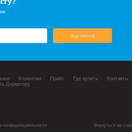
нту?
ами
Жду звонка
ании
Клиентам
Прайс
Где купить
Контакты
ть Директору
а конфиденциальности
Вернуться на стар