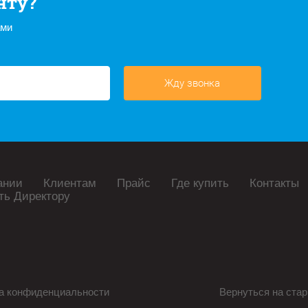
нту?
ами
Жду звонка
ании
Клиентам
Прайс
Где купить
Контакты
ть Директору
а конфиденциальности
Вернуться на стар