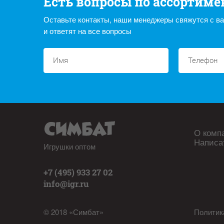
Есть вопросы по ассортиме
Оставьте контакты, наши менеджеры свяжутся с в
и ответят на все вопросы
О комп
Написа
Игрушки оптом
+7 (495) 933 27 02
info@igr.ru
© 2018 «Симбат»
Политик