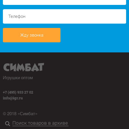
Жду звонка
Игрушки оптом
+7 (495) 933 27 02
info@igr.ru
© 2018 «Симбат»