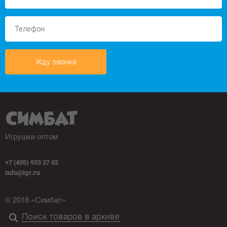
Жду звонка
Игрушки оптом
+7 (495) 933 27 02
info@igr.ru
© 2018 «Симбат»