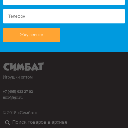
Жду звонка
Игрушки оптом
+7 (495) 933 27 02
info@igr.ru
© 2018 «Симбат»