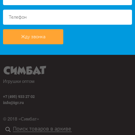
Жду звонка
Игрушки оптом
+7 (495) 933 27 02
info@igr.ru
© 2018 «Симбат»