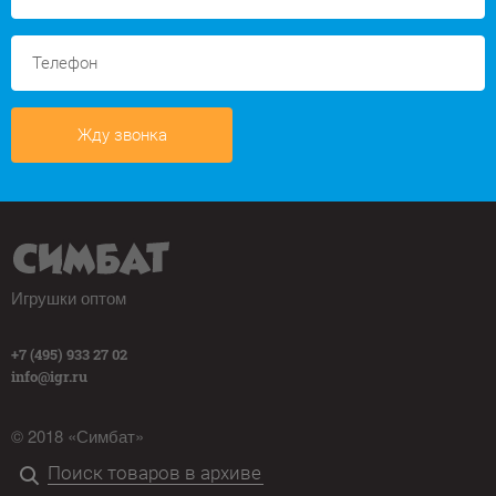
Жду звонка
Игрушки оптом
+7 (495) 933 27 02
info@igr.ru
© 2018 «Симбат»