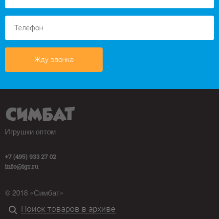
Жду звонка
Игрушки оптом
+7 (495) 933 27 02
info@igr.ru
© 2018 «Симбат»