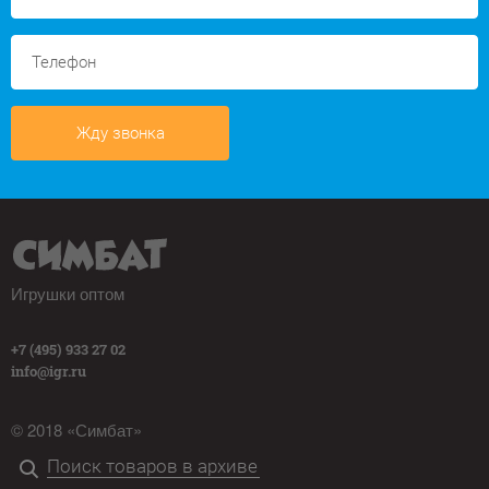
Жду звонка
Игрушки оптом
+7 (495) 933 27 02
info@igr.ru
© 2018 «Симбат»