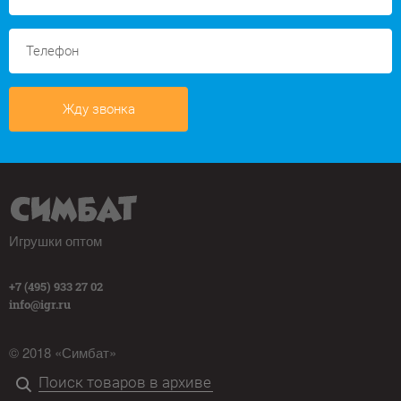
Жду звонка
Игрушки оптом
+7 (495) 933 27 02
info@igr.ru
© 2018 «Симбат»