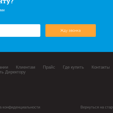
нту?
ами
Жду звонка
ании
Клиентам
Прайс
Где купить
Контакты
ть Директору
а конфиденциальности
Вернуться на стар