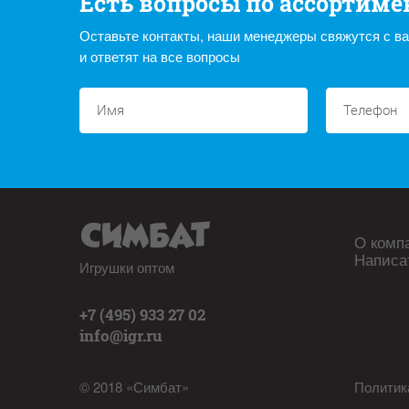
Есть вопросы по ассортиме
Оставьте контакты, наши менеджеры свяжутся с в
и ответят на все вопросы
О комп
Написа
Игрушки оптом
+7 (495) 933 27 02
info@igr.ru
© 2018 «Симбат»
Политик