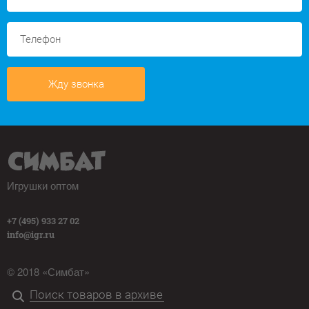
Жду звонка
Игрушки оптом
+7 (495) 933 27 02
info@igr.ru
© 2018 «Симбат»