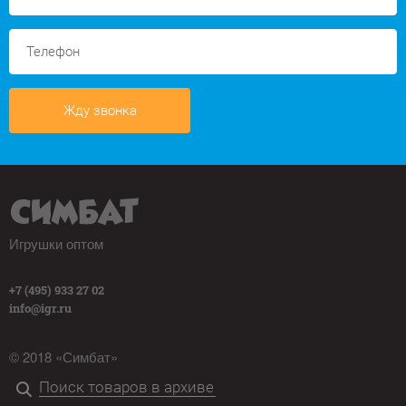
Жду звонка
Игрушки оптом
+7 (495) 933 27 02
info@igr.ru
© 2018 «Симбат»