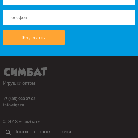
Жду звонка
Игрушки оптом
+7 (495) 933 27 02
info@igr.ru
© 2018 «Симбат»