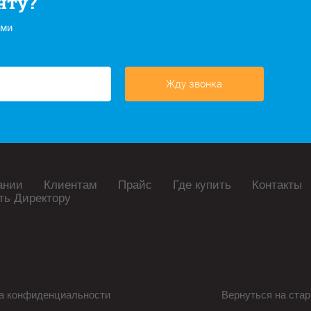
нту?
ами
Жду звонка
ании
Клиентам
Прайс
Где купить
Контакты
ть Директору
а конфиденциальности
Вернуться на стар