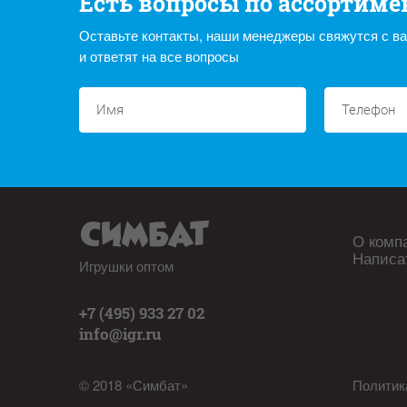
Есть вопросы по ассортиме
Оставьте контакты, наши менеджеры свяжутся с в
и ответят на все вопросы
О комп
Написа
Игрушки оптом
+7 (495) 933 27 02
info@igr.ru
© 2018 «Симбат»
Политик