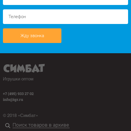
Жду звонка
Игрушки оптом
+7 (495) 933 27 02
info@igr.ru
© 2018 «Симбат»