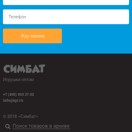
Жду звонка
Игрушки оптом
+7 (495) 933 27 02
info@igr.ru
© 2018 «Симбат»