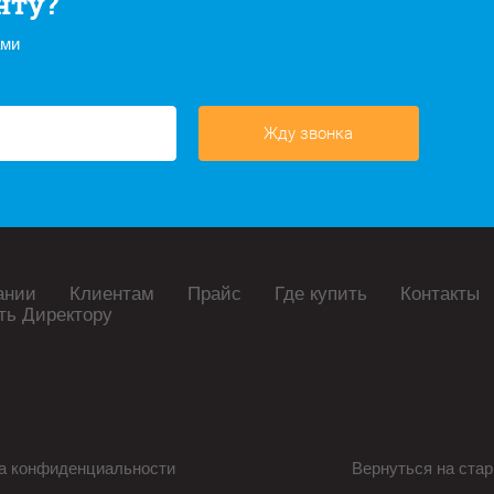
нту?
ами
Жду звонка
ании
Клиентам
Прайс
Где купить
Контакты
ть Директору
а конфиденциальности
Вернуться на стар