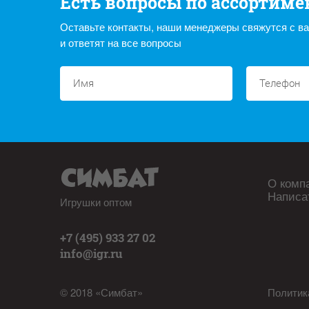
Есть вопросы по ассортиме
Оставьте контакты, наши менеджеры свяжутся с в
и ответят на все вопросы
О комп
Написа
Игрушки оптом
+7 (495) 933 27 02
info@igr.ru
© 2018 «Симбат»
Политик