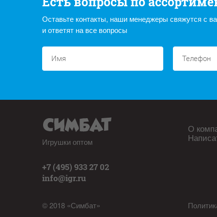
Есть вопросы по ассортиме
Оставьте контакты, наши менеджеры свяжутся с в
и ответят на все вопросы
О комп
Написа
Игрушки оптом
+7 (495) 933 27 02
info@igr.ru
© 2018 «Симбат»
Политик