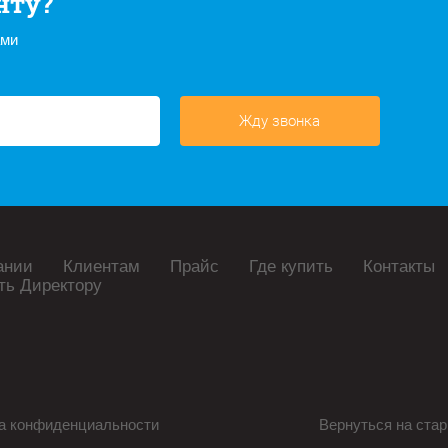
нту?
ами
Жду звонка
ании
Клиентам
Прайс
Где купить
Контакты
ть Директору
а конфиденциальности
Вернуться на стар